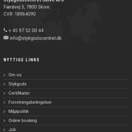
Færøvej 5, 7800 Skive
CVR: 18964090
+ 45 97 52 00 44
info@stykgodscentret.dk
NYTTIGE LINKS
Om os
Stykgods
Certifikater
Forretningsbetingelser
Miljøpolitik
Online booking
Job