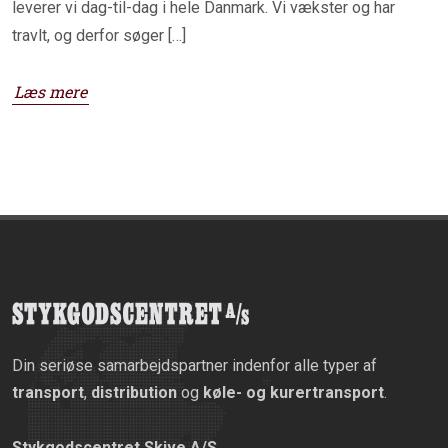
leverer vi dag-til-dag i hele Danmark. Vi vækster og har
travlt, og derfor søger […]
Læs mere
Din seriøse samarbejdspartner indenfor alle typer af
transport
,
distribution
og
køle- og kurertransport
.
Stykgodscentret Skive A/S