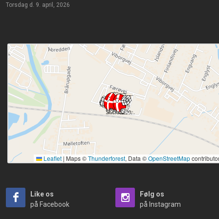
torsdag d. 9. april, 2026
Leaflet
|
Maps ©
Thunderforest
, Data ©
OpenStreetMap
contributo
Like os
Følg os
på Facebook
på Instagram