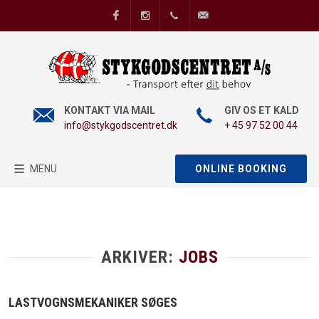
Facebook
Instagram
+45 97 52 00 44
info@stykgodscentret
KONTAKT VIA MAIL
GIV OS ET KALD
info@stykgodscentret.dk
+ 45 97 52 00 44
MENU
ONLINE BOOKING
ARKIVER:
JOBS
LASTVOGNSMEKANIKER SØGES