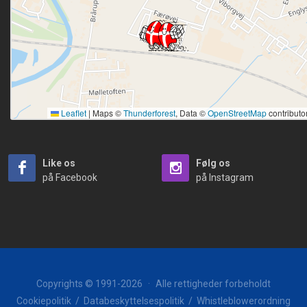
Leaflet
|
Maps ©
Thunderforest
, Data ©
OpenStreetMap
contributo
Like os
Følg os
på Facebook
på Instagram
Copyrights © 1991-2026
·
Alle rettigheder forbeholdt
Cookiepolitik
/
Databeskyttelsespolitik
/
Whistleblowerordning