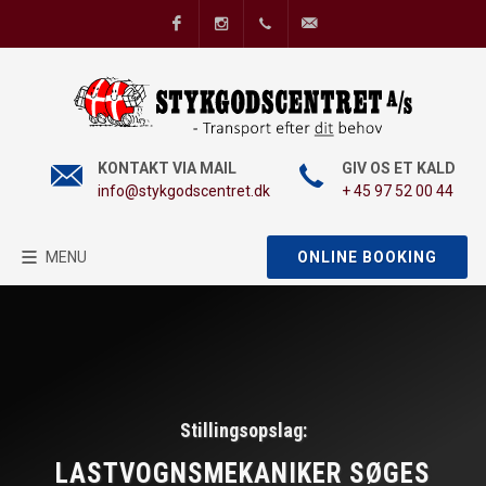
Facebook
Instagram
+45 97 52 00 44
info@stykgodscentret
KONTAKT VIA MAIL
GIV OS ET KALD
info@stykgodscentret.dk
+ 45 97 52 00 44
MENU
ONLINE BOOKING
Stillingsopslag:
LASTVOGNSMEKANIKER SØGES