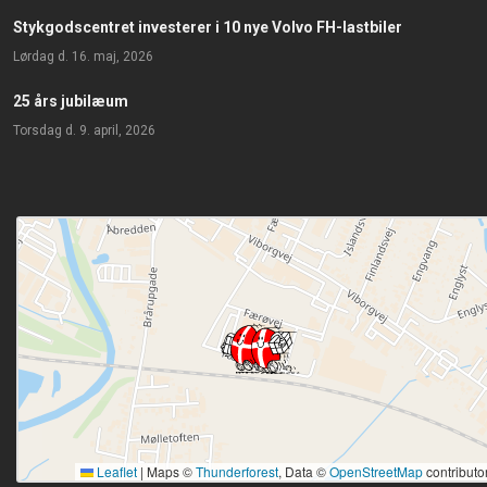
Stykgodscentret investerer i 10 nye Volvo FH-lastbiler
lørdag d. 16. maj, 2026
25 års jubilæum
torsdag d. 9. april, 2026
Leaflet
|
Maps ©
Thunderforest
, Data ©
OpenStreetMap
contributo