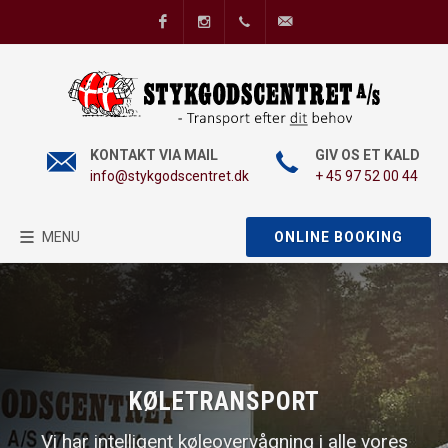
Facebook
Instagram
+45 97 52 00 44
info@stykgodscentret
KONTAKT VIA MAIL
GIV OS ET KALD
info@stykgodscentret.dk
+ 45 97 52 00 44
MENU
ONLINE BOOKING
KØLETRANSPORT
Vi har intelligent køleovervågning i alle vores