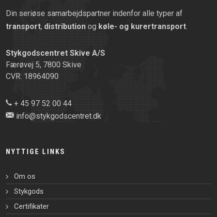
Din seriøse samarbejdspartner indenfor alle typer af
transport
,
distribution
og
køle- og kurertransport
.
Stykgodscentret Skive A/S
Færøvej 5, 7800 Skive
CVR: 18964090
+ 45 97 52 00 44
info@stykgodscentret.dk
NYTTIGE LINKS
Om os
Stykgods
Certifikater