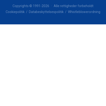
Copyrights © 1991-2026
·
Alle rettigheder forbeholdt
Cookiepolitik
/
Databeskyttelsespolitik
/
Whistleblowerordning