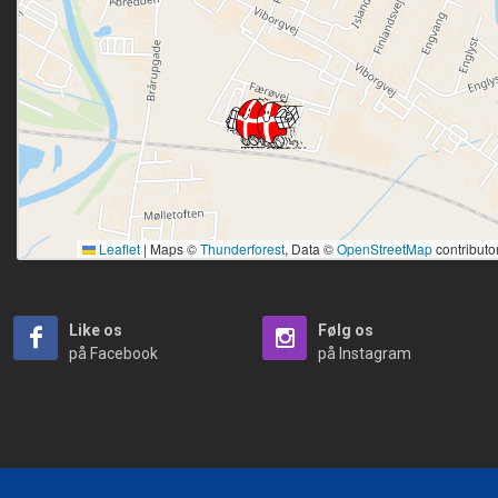
Leaflet
|
Maps ©
Thunderforest
, Data ©
OpenStreetMap
contributo
Like os
Følg os
på Facebook
på Instagram