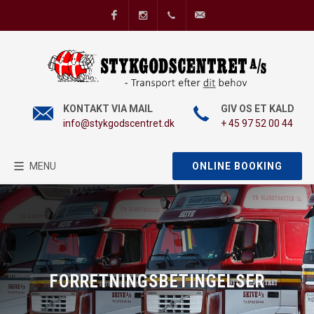
Facebook
Instagram
+45 97 52 00 44
info@stykgodscentret
KONTAKT VIA MAIL
GIV OS ET KALD
info@stykgodscentret.dk
+ 45 97 52 00 44
MENU
ONLINE BOOKING
FORRETNINGSBETINGELSER