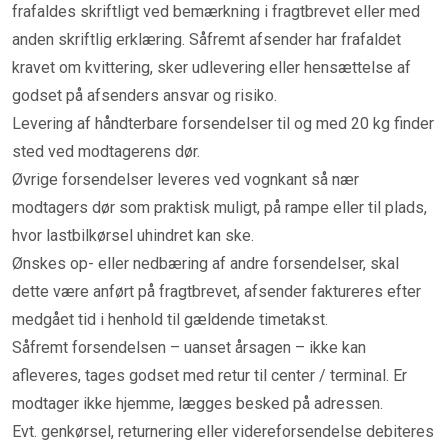
frafaldes skriftligt ved bemærkning i fragtbrevet eller med
anden skriftlig erklæring. Såfremt afsender har frafaldet
kravet om kvittering, sker udlevering eller hensættelse af
godset på afsenders ansvar og risiko.
Levering af håndterbare forsendelser til og med 20 kg finder
sted ved modtagerens dør.
Øvrige forsendelser leveres ved vognkant så nær
modtagers dør som praktisk muligt, på rampe eller til plads,
hvor lastbilkørsel uhindret kan ske.
Ønskes op- eller nedbæring af andre forsendelser, skal
dette være anført på fragtbrevet, afsender faktureres efter
medgået tid i henhold til gældende timetakst.
Såfremt forsendelsen – uanset årsagen – ikke kan
afleveres, tages godset med retur til center / terminal. Er
modtager ikke hjemme, lægges besked på adressen.
Evt. genkørsel, returnering eller videreforsendelse debiteres