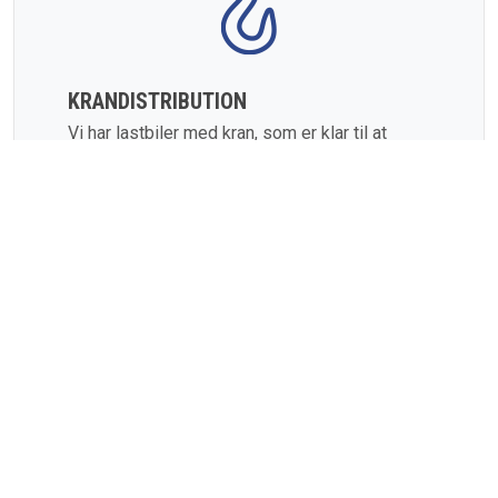
KRANDISTRIBUTION
Vi har lastbiler med kran, som er klar til at
rykke ud hele døgnet. Vores opgaver ligger
både i Danmark og i Europa.
SE YDELSE